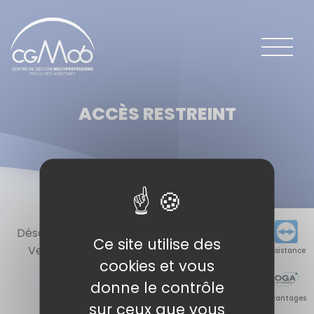
Panneau de gestion des cookies
ACCÈS RESTREINT
Désolé, vous n'êtes pas autorisé à voir ce contenu !
Ce site utilise des
Veuillez vous identifier via le bouton ci-dessous.
Assistance
cookies et vous
donne le contrôle
Se connecter
Avantages
sur ceux que vous