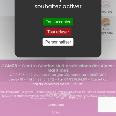
>
>
souhaitez activer
LiveClass
Tout accepter
Tout
Tout refuser
apprendre
Personnaliser
CGM06 – Centre Gestion Multiprofessions des Alpes-
Maritimes
CS 21605 – 22, Avenue Georges Clemenceau – 06011 NICE
cedex 01 – Tél 04.93.16.19.72 – Fax 04.93.16.64.80 – Ouvert du
lundi au vendredi de 8h30 à 17h00
Intracommunautaire : FR51312757016 – No Agrément : 101060 – Email : contact@cgm06.com – Numéro déclaration d’activité
de formation : 93060055306
Propriétaire : LE CENTRE DE GESTION MULTIPROFESSIONS DES ALPES MARITIMES (CGM06)– Association loi 1901 – 22, Avenue
Georges Clemenceau – CS 21605 – 06011 NICE cedex 01
Mentions légales
Cookies