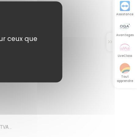
Assistance
Avantages
sur ceux que
>
>
LiveClass
Tout
apprendre
, TVA…