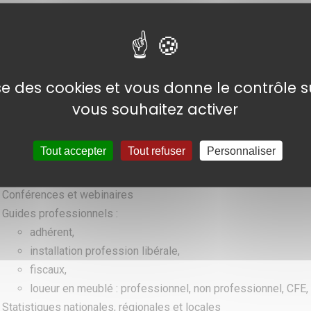
NOS SUPPORTS
DE COMMUNICATION
lise des cookies et vous donne le contrôle 
vous souhaitez activer
Tout accepter
Tout refuser
Personnaliser
Newsletters mensuelles
Magazine OGA Informations
Conférences et webinaires
Guides professionnels :
adhérent,
installation profession libérale,
fiscaux,
loueur en meublé : professionnel, non professionnel, CFE
Statistiques nationales, régionales et locales