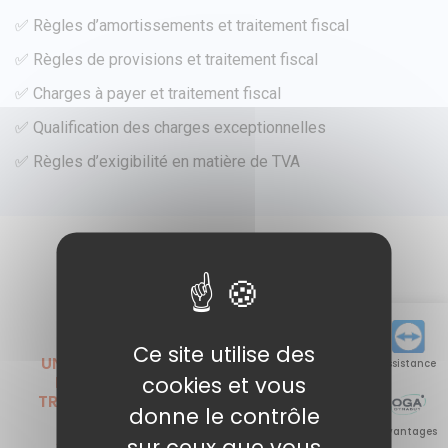
✅ Règles d’amortissements et traitement fiscal
✅ Règles de provisions et traitement fiscal
✅ Charges à payer et traitement fiscal
✅ Qualification des charges exceptionnelles
✅ Règles d’exigibilité en matière de TVA
MÉTHODOLOGIE
RELATION DE
RIGOUREUSE
CONFIANCE
Ce site utilise des
UN PROCESSUS EN 7
NOS EXPERTS VOUS
Assistance
cookies et vous
ÉTAPES CLAIR ET
ACCOMPAGNENT DE
TRANSPARENT, AVEC
LA COLLECTE DES
donne le contrôle
RETOURS ET
DONNÉES JUSQU'À LA
Avantages
AJUSTEMENTS À
TRANSMISSION DU
sur ceux que vous