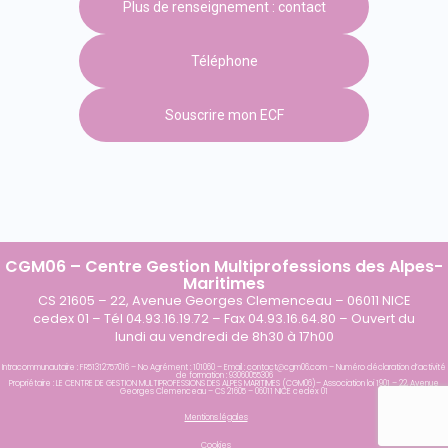
Plus de renseignement : contact
Téléphone
Souscrire mon ECF
CGM06 – Centre Gestion Multiprofessions des Alpes-
Maritimes
CS 21605 – 22, Avenue Georges Clemenceau – 06011 NICE
cedex 01 – Tél 04.93.16.19.72 – Fax 04.93.16.64.80 – Ouvert du
lundi au vendredi de 8h30 à 17h00
Intracommunautaire : FR51312757016 – No Agrément : 101060 – Email : contact@cgm06.com – Numéro déclaration d’activité
de formation : 93060055306
Propriétaire : LE CENTRE DE GESTION MULTIPROFESSIONS DES ALPES MARITIMES (CGM06)– Association loi 1901 – 22, Avenue
Georges Clemenceau – CS 21605 – 06011 NICE cedex 01
Mentions légales
Cookies