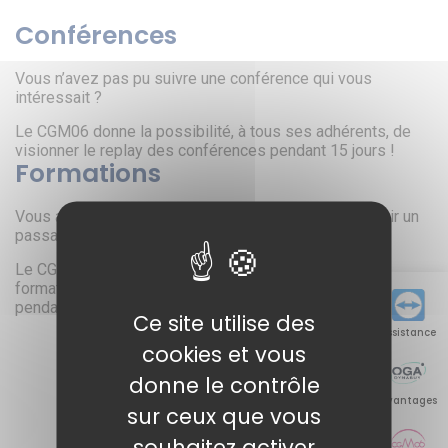
Conférences
Vous n’avez pas pu suivre une conférence qui vous
intéressait ?
Le CGM06 donne la possibilité, à tous ses adhérents, de
visionner le replay des conférences pendant 15 jours !
Formations
Vous avez suivi une formation et vous souhaitez revoir un
passage ou toute la formation ?
Le CGM06 donne la possibilité, aux participants d’une
formation, de revisionner la formation qu’ils ont suivie
pendant 15 jours !
Ce site utilise des
Assistance
cookies et vous
donne le contrôle
DERNIERS REPLAYS
Avantages
sur ceux que vous
>
>
souhaitez activer