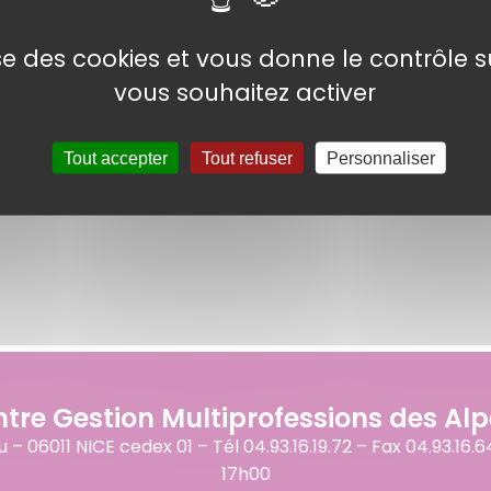
lise des cookies et vous donne le contrôle 
vous souhaitez activer
Tout accepter
Tout refuser
Personnaliser
re Gestion Multiprofessions des Al
06011 NICE cedex 01 – Tél 04.93.16.19.72 – Fax 04.93.16.6
17h00