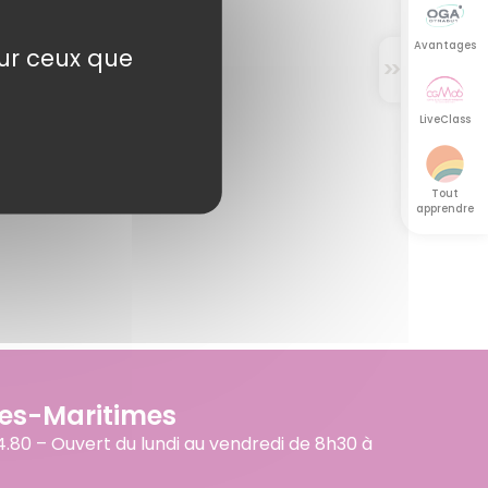
Avantages
sur ceux que
>
>
LiveClass
Tout
apprendre
pes-Maritimes
4.80 – Ouvert du lundi au vendredi de 8h30 à