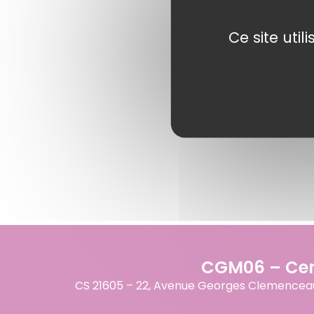
Ce site uti
CGM06 – Cent
CS 21605 – 22, Avenue Georges Clemenceau – 