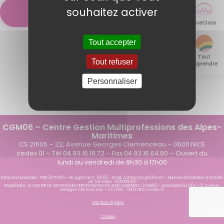
>
>
souhaitez activer
LiveClass
Tout accepter
Tout
Tout refuser
apprendre
Personnaliser
CGM06 – Centre Gestion Multiprofessions des Alpes-
Maritimes
CS 21605 – 22, Avenue Georges Clemenceau – 06011 NICE
cedex 01 – Tél 04.93.16.19.72 – Fax 04.93.16.64.80 – Ouvert du
lundi au vendredi de 8h30 à 17h00
Intracommunautaire : FR51312757016 – No Agrément : 101060 – Email : contact@cgm06.com – Numéro déclaration d’activité
de formation : 93060055306
Propriétaire : LE CENTRE DE GESTION MULTIPROFESSIONS DES ALPES MARITIMES (CGM06)– Association loi 1901 – 22, Avenue
Georges Clemenceau – CS 21605 – 06011 NICE cedex 01
Mentions légales
Cookies