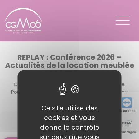
Panneau de gestion des cookies
REPLAY : Conférence 2026 –
Actualités de la location meublée
Ce contenu est protégé par un mot de passe.
Pour le voir, veuillez saisir votre mot de passe ci-
dessous :
Ce site utilise des
Mot de passe :
Assistance
cookies et vous
donne le contrôle
Avantages
sur ceux que vous