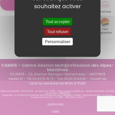
>
>
souhaitez activer
LiveClass
Tout accepter
Tout
Tout refuser
apprendre
Personnaliser
CGM06 – Centre Gestion Multiprofessions des Alpes-
Maritimes
CS 21605 – 22, Avenue Georges Clemenceau – 06011 NICE
cedex 01 – Tél 04.93.16.19.72 – Fax 04.93.16.64.80 – Ouvert du
lundi au vendredi de 8h30 à 17h00
Intracommunautaire : FR51312757016 – No Agrément : 101060 – Email : contact@cgm06.com – Numéro déclaration d’activité
de formation : 93060055306
Propriétaire : LE CENTRE DE GESTION MULTIPROFESSIONS DES ALPES MARITIMES (CGM06)– Association loi 1901 – 22, Avenue
Georges Clemenceau – CS 21605 – 06011 NICE cedex 01
Mentions légales
Cookies