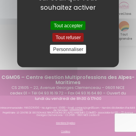
>
>
souhaitez activer
LiveClass
Tout accepter
Tout
Tout refuser
apprendre
Personnaliser
CGM06 – Centre Gestion Multiprofessions des Alpes-
Maritimes
CS 21605 – 22, Avenue Georges Clemenceau – 06011 NICE
cedex 01 – Tél 04.93.16.19.72 – Fax 04.93.16.64.80 – Ouvert du
lundi au vendredi de 8h30 à 17h00
Intracommunautaire : FR51312757016 – No Agrément : 101060 – Email : contact@cgm06.com – Numéro déclaration d’activité
de formation : 93060055306
Propriétaire : LE CENTRE DE GESTION MULTIPROFESSIONS DES ALPES MARITIMES (CGM06)– Association loi 1901 – 22, Avenue
Georges Clemenceau – CS 21605 – 06011 NICE cedex 01
Mentions légales
Cookies