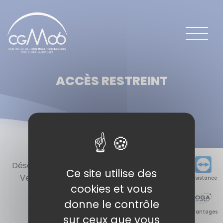
Panneau de gestion des cookies
ACCÈS RESTREINT
Désolé, vous n'êtes pas autorisé à voir ce contenu !
Ce site utilise des
Veuillez vous identifier via le bouton ci-dessous.
Assistance
cookies et vous
donne le contrôle
Se connecter
Avantages
sur ceux que vous