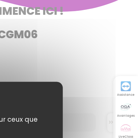
MENCE ICI !
U CGM06
Assistance
Avantages
sur ceux que
>
>
LiveClass