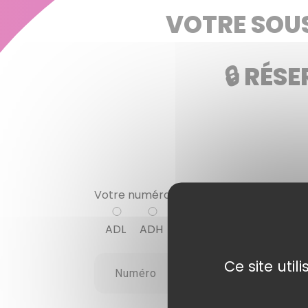
VOTRE SOUS
🔒 RÉS
Votre numéro d'adhérent
(Exemple ADH
ADL
ADH
ADA
Ce site uti