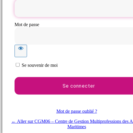
Mot de passe
Se souvenir de moi
Mot de passe oublié ?
← Aller sur CGM06 – Centre de Gestion Multiprofessions des A
Maritimes